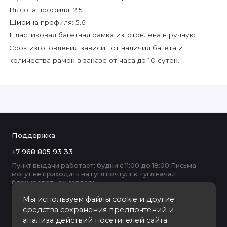
Высота профиля: 2.5
Ширина профиля: 5.6
Пластиковая багетная рамка изготовлена в ручную.
Срок изготовления зависит от наличия багета и
количества рамок в заказе от часа до 10 суток.
Поддержка
+7 968 805 93 33
Пункт выдачи работает: будни с 11:00 до 18:00 Письма
могут не приходить на гугл почту: т.к. гугл начал
блокировать ру серверы
Мы используем файлы cookie и другие
средства сохранения предпочтений и
анализа действий посетителей сайта.