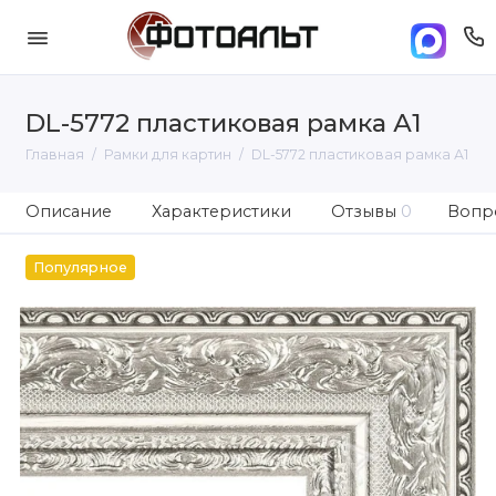
DL-5772 пластиковая рамка А1
Главная
Рамки для картин
DL-5772 пластиковая рамка А1
Описание
Характеристики
Отзывы
0
Вопро
Популярное