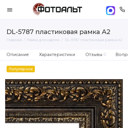
DL-5787 пластиковая рамка А2
Главная
Рамки для картин
DL-5787 пластиковая рамка А2
Описание
Характеристики
Отзывы
0
Вопро
Популярное