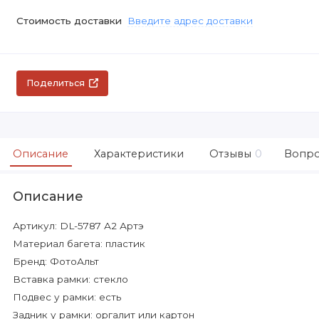
Стоимость доставки
Введите адрес доставки
Поделиться
Описание
Характеристики
Отзывы
0
Вопро
Описание
Артикул: DL-5787 А2 Артэ
Материал багета: пластик
Бренд: ФотоАльт
Вставка рамки: стекло
Подвес у рамки: есть
Задник у рамки: оргалит или картон