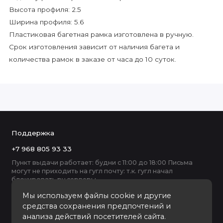
Высота профиля: 2.5
Ширина профиля: 5.6
Пластиковая багетная рамка изготовлена в ручную.
Срок изготовления зависит от наличия багета и
количества рамок в заказе от часа до 10 суток.
Поддержка
+7 968 805 93 33
Пункт выдачи работает: будни с 11:00 до 18:00 Письма
могут не приходить на гугл почту: т.к. гугл начал
блокировать ру серверы
Мы используем файлы cookie и другие
средства сохранения предпочтений и
анализа действий посетителей сайта.