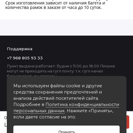
Срок изготовления зависит от наличия багета и
количества рамок в заказе от часа до 10 суток.
Поддержка
+7 968 805 93 33
Пункт выдачи работает: будни с 11:00 до 18:00 Письма
могут не приходить на гугл почту: т.к. гугл начал
блокировать ру серверы
Мы используем файлы cookie и другие
средства сохранения предпочтений и
анализа действий посетителей сайта.
Подробнее в
Политика конфиденциальности
персональных данных
. Нажмите «Принять»,
если даете согласие на это.
090-2 пластиковая рамка 50-70
Купить
5000 руб
Принять