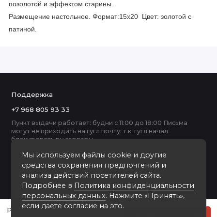
позолотой и эффектом старины.
Размещение настольное. Формат:15x20 Цвет: золотой с
патиной.
Поддержка
+7 968 805 93 33
Пункт выдачи работает: будни с 11:00 до 18:00 Письма
могут не приходить на гугл почту: т.к. гугл начал
блокировать ру серверы
Мы используем файлы cookie и другие
средства сохранения предпочтений и
анализа действий посетителей сайта.
Подробнее в
Политика конфиденциальности
персональных данных
. Нажмите «Принять»,
если даете согласие на это.
POLI-3 пластиковая рамка 15-20
Купить