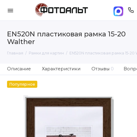
EN520N пластиковая рамка 15-20
Walther
Главная
Рамки для картин
EN520N пластиковая рамка 15-20 
Описание
Характеристики
Отзывы
0
Вопро
Популярное