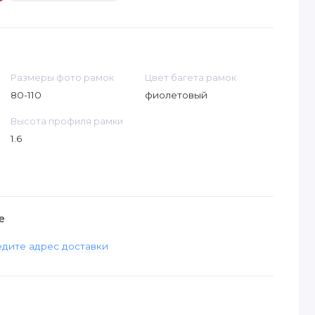
Размеры фото рамок
Цвет багета рамок
80-110
фиолетовый
Высота профиля рамки
1.6
е
дите адрес доставки