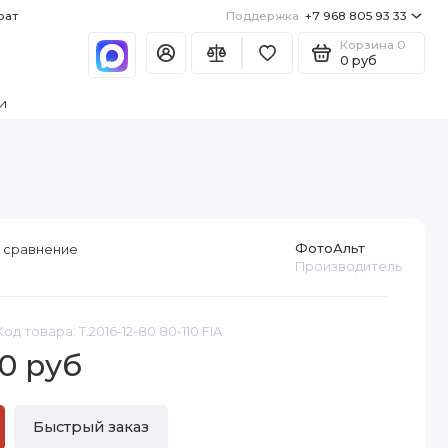
рат
Поддержка
+7 968 805 93 33
Корзина
0
0 руб
и
ФотоАльт
 сравнение
Производитель
Код товара: Т.2016-12-80 80-110 FIA
0 руб
Быстрый заказ