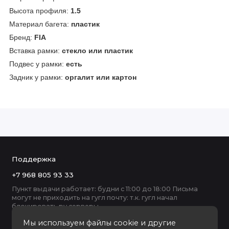
Высота профиля:
1.5
Материал багета:
пластик
Бренд:
FIA
Вставка рамки:
стекло или пластик
Подвес у рамки:
есть
Задник у рамки:
оргалит или картон
Поддержка
+7 968 805 93 33
Пункт выдачи работает: будни с 11:00 до 18:00 Письма
могут не приходить на гугл почту: т.к. гугл начал
блокировать ру серверы
Мы используем файлы cookie и другие