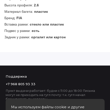
Высота профиля:
2.6
Материал багета:
пластик
Бренд:
FIA
Вставка рамки:
стекло или пластик
Подвес у рамки:
есть
Задник у рамки:
оргалит или картон
Поддержка
+7 968 805 93 33
Пункт выдачи работает: будни с 11:00 до 18:00 Письма
могут не приходить на гугл почту: т.к. гугл начал
блокировать ру серверы
Мы используем файлы cookie и другие