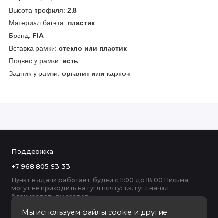
Высота профиля:
2.8
Материал багета:
пластик
Бренд:
FIA
Вставка рамки:
стекло или пластик
Подвес у рамки:
есть
Задник у рамки:
оргалит или картон
Поддержка
+7 968 805 93 33
Пункт выдачи работает: будни с 11:00 до 18:00 Письма
могут не приходить на гугл почту: т.к. гугл начал
блокировать ру серверы
Мы используем файлы cookie и другие