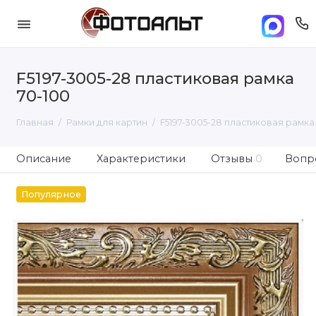
F5197-3005-28 пластиковая рамка
70-100
Главная
Рамки для картин
F5197-3005-28 пластиковая рамка
Описание
Характеристики
Отзывы
0
Вопро
Популярное