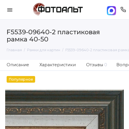
F5539-09640-2 пластиковая
рамка 40-50
Главная
Рамки для картин
F5539-09640-2 пластиковая рамка
Описание
Характеристики
Отзывы
0
Вопро
Популярное