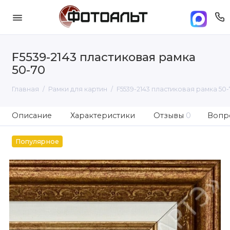
F5539-2143 пластиковая рамка
50-70
Главная
Рамки для картин
F5539-2143 пластиковая рамка 50-
Описание
Характеристики
Отзывы
0
Вопро
Популярное