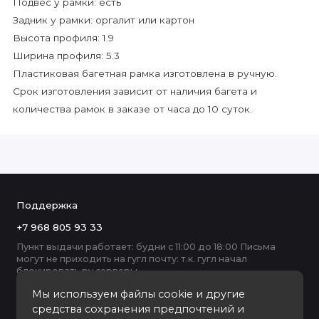
Подвес у рамки: есть
Задник у рамки: оргалит или картон
Высота профиля: 1.9
Ширина профиля: 5.3
Пластиковая багетная рамка изготовлена в ручную.
Срок изготовления зависит от наличия багета и
количества рамок в заказе от часа до 10 суток.
Поддержка
+7 968 805 93 33
Пункт выдачи работает: будни с 11:00 до 18:00 Письма
могут не приходить на гугл почту: т.к. гугл начал
блокировать ру серверы
Мы используем файлы cookie и другие
средства сохранения предпочтений и