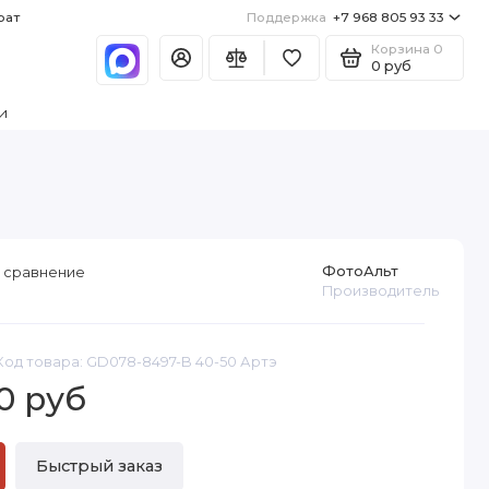
рат
Поддержка
+7 968 805 93 33
Корзина
0
0 руб
и
ФотоАльт
 сравнение
Производитель
Код товара: GD078-8497-B 40-50 Артэ
0 руб
Быстрый заказ