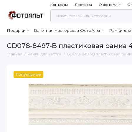
Контакты
Доставка
О ФотоАльт
Оп
Подарки
Багетная мастерская ФотоАльт
Рамки для
GD078-8497-B пластиковая рамка 
Главная
Рамки для картин
GD078-8497-B пластиковая рамк
Популярное