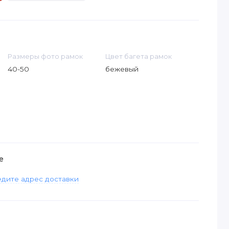
Размеры фото рамок
Цвет багета рамок
40-50
бежевый
е
дите адрес доставки