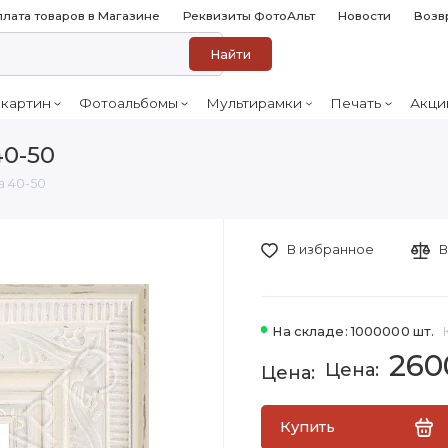
лата товаров в Магазине
Реквизиты ФотоАльт
Новости
Возв
Найти
 картин
Фотоальбомы
Мультирамки
Печать
Акци
40-50
а 40-50
В избранное
В
На складе: 1000000 шт.
260
Купить