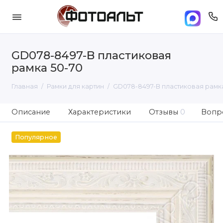
GD078-8497-B пластиковая
рамка 50-70
Главная
Рамки для картин
GD078-8497-B пластиковая рамка
Описание
Характеристики
Отзывы
0
Вопро
Популярное