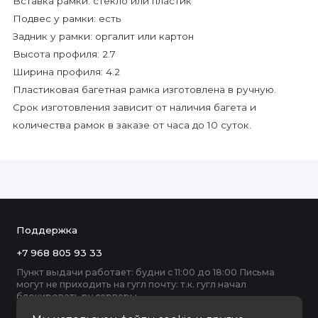
Вставка рамки: стекло или пластик
Подвес у рамки: есть
Задник у рамки: оргалит или картон
Высота профиля: 2.7
Ширина профиля: 4.2
Пластиковая багетная рамка изготовлена в ручную.
Срок изготовления зависит от наличия багета и
количества рамок в заказе от часа до 10 суток.
Поддержка
+7 968 805 93 33
Пункт выдачи работает: будни с 11:00 до 18:00 Письма
могут не приходить на гугл почту: т.к. гугл начал
блокировать ру серверы