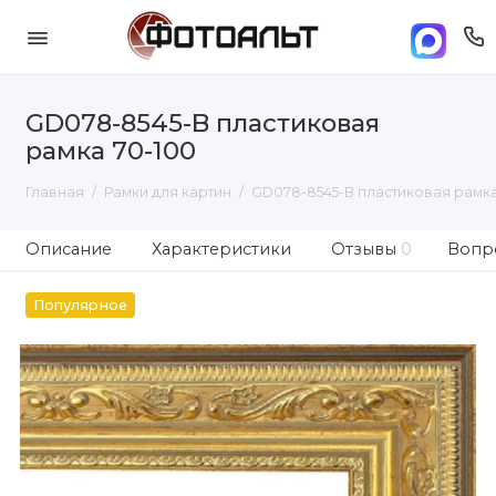
GD078-8545-B пластиковая
рамка 70-100
Главная
Рамки для картин
GD078-8545-B пластиковая рамка
Описание
Характеристики
Отзывы
0
Вопро
Популярное