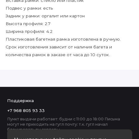
Вставка рамки: стекло или пластик
Подвес у рамки: есть
Задник у рамки: оргалит или картон
Высота профиля: 2.7
Ширина профиля: 4.2
Пластиковая багетная рамка изготовлена в ручную.
Срок изготовления зависит от наличия багета и
количества рамок в заказе от часа до 10 суток.
Поддержка
+7 968 805 93 33
Пункт выдачи работает: будни с 11:00 до 18:00 Письма
могут не приходить на гугл почту: т.к. гугл начал
блокировать ру серверы