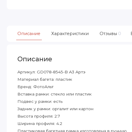
Описание
Характеристики
Отзывы
0
Описание
Артикул: GD078-8545-B А3 Артэ
Материал багета: пластик
Бренд: ФотоАльт
Вставка рамки: стекло или пластик
Подвес у рамки: есть
Задник у рамки: оргалит или картон
Высота профиля: 2.7
Ширина профиля: 4.2
Пластиковая багетная рамка изготовлена в ручную.