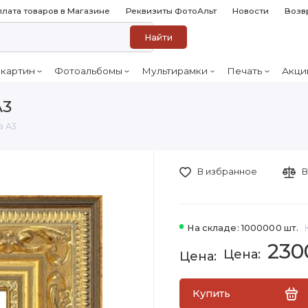
лата товаров в Магазине
Реквизиты ФотоАльт
Новости
Возв
Найти
 картин
Фотоальбомы
Мультирамки
Печать
Акци
А3
а А3
В избранное
В
На складе: 1000000 шт.
230
Купить