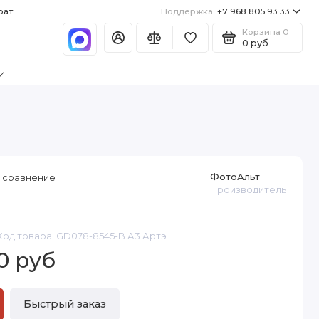
рат
Поддержка
+7 968 805 93 33
Корзина
0
0 руб
и
ФотоАльт
 сравнение
Производитель
Код товара: GD078-8545-B А3 Артэ
0 руб
Быстрый заказ