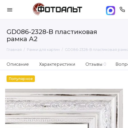
GD086-2328-B пластиковая
рамка А2
Главная
Рамки для картин
GD086-2328-B пластиковая рамк
Описание
Характеристики
Отзывы
0
Вопро
Популярное