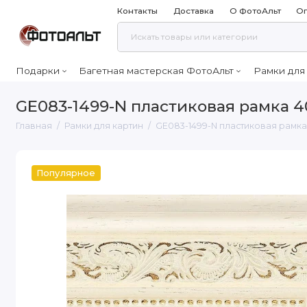
Контакты
Доставка
О ФотоАльт
Оп
Подарки
Багетная мастерская ФотоАльт
Рамки для
GE083-1499-N пластиковая рамка 4
Главная
Рамки для картин
GE083-1499-N пластиковая рамка
Популярное