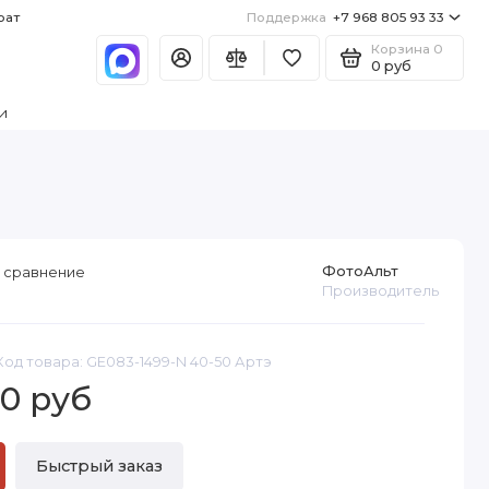
рат
Поддержка
+7 968 805 93 33
Корзина
0
0 руб
и
ФотоАльт
 сравнение
Производитель
Код товара: GE083-1499-N 40-50 Артэ
0 руб
Быстрый заказ