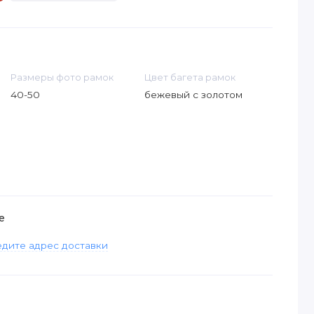
Размеры фото рамок
Цвет багета рамок
40-50
бежевый с золотом
е
дите адрес доставки