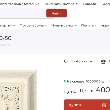
лата товаров в Магазине
Реквизиты ФотоАльт
Новости
Возв
Найти
 картин
Фотоальбомы
Мультирамки
Печать
Акци
0-50
 40-50
В избранное
В
На складе: 1000000 шт.
400
Купить