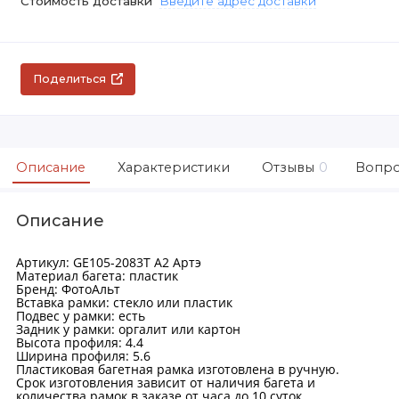
Стоимость доставки
Введите адрес доставки
Поделиться
Описание
Характеристики
Отзывы
0
Вопро
Описание
Артикул: GE105-2083T А2 Артэ
Материал багета: пластик
Бренд: ФотоАльт
Вставка рамки: стекло или пластик
Подвес у рамки: есть
Задник у рамки: оргалит или картон
Высота профиля: 4.4
Ширина профиля: 5.6
Пластиковая багетная рамка изготовлена в ручную.
Срок изготовления зависит от наличия багета и
количества рамок в заказе от часа до 10 суток.