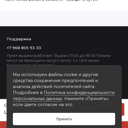
Поддержка
+7 968 805 93 33
Пункт выдачи работает: будни с 11:00 до 18:00 Письма
могут не приходить на гугл почту: т.к. гугл начал
блокировать ру серверы
Мы используем файлы cookie и другие
средства сохранения предпочтений и
анализа действий посетителей сайта.
Подробнее в
Политика конфиденциальности
персональных данных
. Нажмите «Принять»,
если даете согласие на это.
GE105-2083T пластиковая рамка А2
Купить
5000 руб
Принять
0