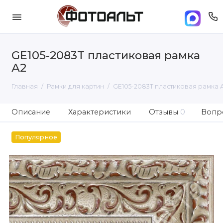
GE105-2083T пластиковая рамка
А2
Главная
Рамки для картин
GE105-2083T пластиковая рамка 
Описание
Характеристики
Отзывы
0
Вопро
Популярное