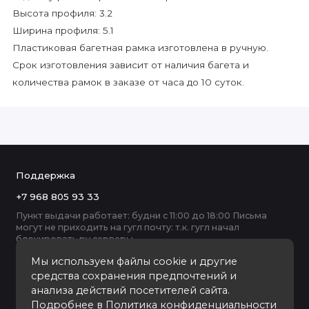
Высота профиля: 3.2
Ширина профиля: 5.1
Пластиковая багетная рамка изготовлена в ручную.
Срок изготовления зависит от наличия багета и
количества рамок в заказе от часа до 10 суток.
Поддержка
+7 968 805 93 33
Пункт выдачи работает: будни с 11:00 до 18:00 Письма
могут не приходить на гугл почту: т.к. гугл начал
блокировать ру серверы
Мы используем файлы cookie и другие
средства сохранения предпочтений и
анализа действий посетителей сайта.
Подробнее в
Политика конфиденциальности