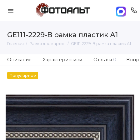
GE111-2229-B рамка пластик А1
Главная
Рамки для картин
GE111-2229-B рамка пластик А1
Описание
Характеристики
Отзывы
0
Вопро
Популярное