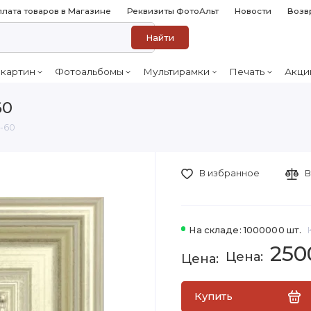
лата товаров в Магазине
Реквизиты ФотоАльт
Новости
Возв
Найти
 картин
Фотоальбомы
Мультирамки
Печать
Акци
60
0-60
В избранное
В
На складе: 1000000 шт.
250
Купить