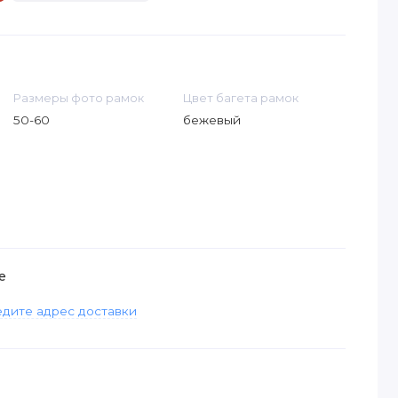
Размеры фото рамок
Цвет багета рамок
50-60
бежевый
е
дите адрес доставки