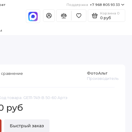
рат
Поддержка
+7 968 805 93 33
Корзина
0
0 руб
и
ФотоАльт
 сравнение
Производитель
Код товара: GE111-749-B 50-60 Артэ
0 руб
Быстрый заказ