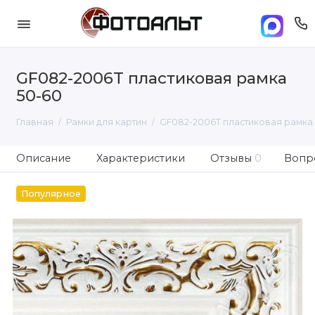
GF082-2006T пластиковая рамка
50-60
Главная
Рамки для картин
GF082-2006T пластиковая рамка 
Описание
Характеристики
Отзывы
0
Вопро
Популярное