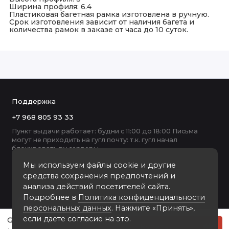
Ширина профиля: 6.4
Пластиковая багетная рамка изготовлена в ручную.
Срок изготовления зависит от наличия багета и
количества рамок в заказе от часа до 10 суток.
Поддержка
+7 968 805 93 33
Пункт выдачи работает: будни с 11:00 до 18:00 Письма
могут не приходить на гугл почту: т.к. гугл начал
блокировать ру серверы
Мы используем файлы cookie и другие
средства сохранения предпочтений и
анализа действий посетителей сайта.
Подробнее в
Политика конфиденциальности
персональных данных
. Нажмите «Принять»,
если даете согласие на это.
GF082-2006T пластиковая рамка А2
Купить