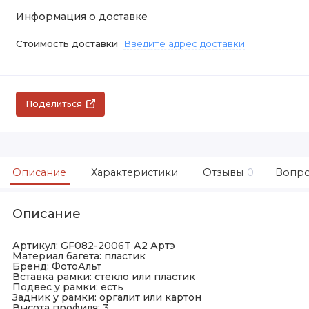
Информация о доставке
Стоимость доставки
Введите адрес доставки
Поделиться
Описание
Характеристики
Отзывы
0
Вопро
Описание
Артикул: GF082-2006T А2 Артэ
Материал багета: пластик
Бренд: ФотоАльт
Вставка рамки: стекло или пластик
Подвес у рамки: есть
Задник у рамки: оргалит или картон
Высота профиля: 3