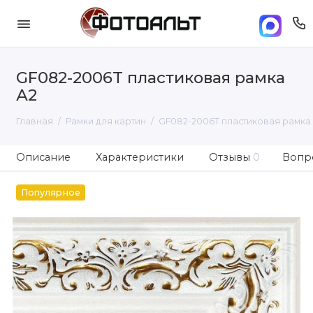
GF082-2006T пластиковая рамка
А2
Главная
Рамки для картин
GF082-2006T пластиковая рамка
Описание
Характеристики
Отзывы
0
Вопро
Популярное