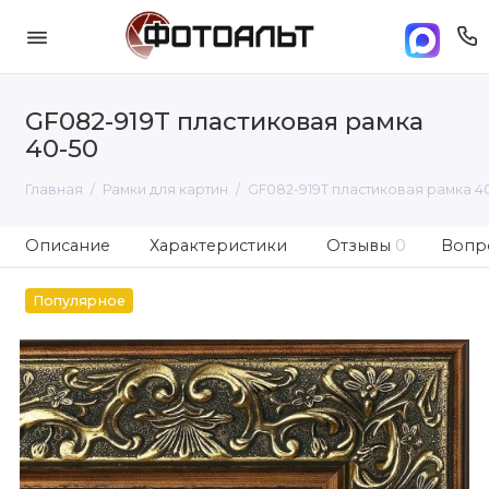
GF082-919T пластиковая рамка
40-50
Главная
Рамки для картин
GF082-919T пластиковая рамка 4
Описание
Характеристики
Отзывы
0
Вопро
Популярное