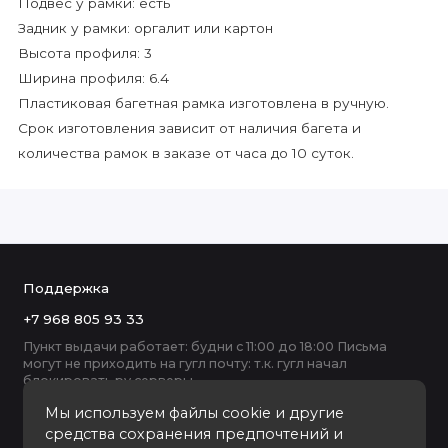
Подвес у рамки: есть
Задник у рамки: оргалит или картон
Высота профиля: 3
Ширина профиля: 6.4
Пластиковая багетная рамка изготовлена в ручную.
Срок изготовления зависит от наличия багета и
количества рамок в заказе от часа до 10 суток.
Поддержка
+7 968 805 93 33
Пункт выдачи работает: будни с 11:00 до 18:00 Письма
могут не приходить на гугл почту: т.к. гугл начал
блокировать ру серверы
Мы используем файлы cookie и другие
средства сохранения предпочтений и