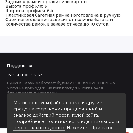
Задник у рамки: оргалит или картон
Высота профиля: 3
Ширина профиля: 6.4
Пластиковая багетная рамка изготовлена в ручную.
Срок изготовления зависит от наличия багета и
количества рамок в заказе от часа до 10 суток.
Поддержка
+7 968 805 93 33
Пункт выдачи работает: будни с 11:00 до 18:00 Письма
могут не приходить на гугл почту: т.к. гугл начал
блокировать ру серверы
Мы используем файлы cookie и другие
средства сохранения предпочтений и
анализа действий посетителей сайта.
Подробнее в
Политика конфиденциальности
персональных данных
. Нажмите «Принять»,