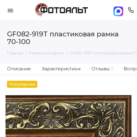
GF082-919T пластиковая рамка
70-100
Главная
Рамки для картин
GF082-919T пластиковая рамка 7
Описание
Характеристики
Отзывы
0
Вопро
Популярное