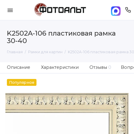
K2502A-106 пластиковая рамка
30-40
Главная
Рамки для картин
K2502A-106 пластиковая рамка 3
Описание
Характеристики
Отзывы
0
Вопро
Популярное