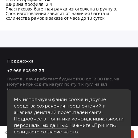
Ширина профиля: 2.4
Пластиковая багетная рамка изготовлена в ручную.
Срок изготовления зависит от наличия багета и
количества рамок в заказе от часа до 10 суток.
Поддержка
+7 968 805 93 33
Пункт выдачи работает: будни с 11:00 до 18:00 Письма
могут не приходить на гугл почту: т.к. гугл начал
блокировать ру серверы
Мы используем файлы cookie и другие
средства сохранения предпочтений и
анализа действий посетителей сайта.
Подробнее в
Политика конфиденциальности
персональных данных
. Нажмите «Принять»,
если даете согласие на это.
K2502A-106 пластиковая рамка 30-40
Купить