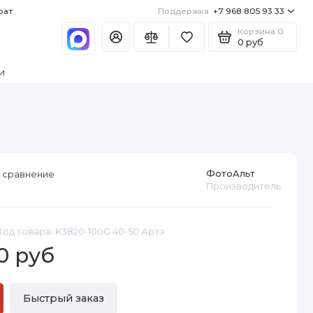
рат
Поддержка
+7 968 805 93 33
Корзина
0
0 руб
и
ФотоАльт
 сравнение
Производитель
Код товара: K3820-100G 40-50 Артэ
0 руб
Быстрый заказ