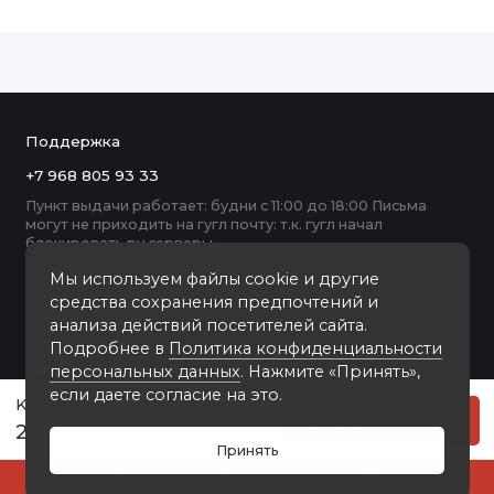
Поддержка
+7 968 805 93 33
Пункт выдачи работает: будни с 11:00 до 18:00 Письма
могут не приходить на гугл почту: т.к. гугл начал
блокировать ру серверы
Мы используем файлы cookie и другие
средства сохранения предпочтений и
анализа действий посетителей сайта.
Подробнее в
Политика конфиденциальности
персональных данных
. Нажмите «Принять»,
если даете согласие на это.
K3820-100G пластиковая рамка А1
Купить
2150 руб
Принять
0