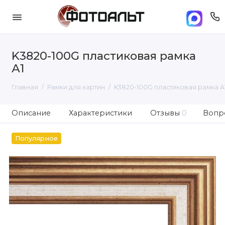
K3820-100G пластиковая рамка
А1
Главная
Рамки для картин
K3820-100G пластиковая рамка А
Описание
Характеристики
Отзывы
0
Вопро
Популярное