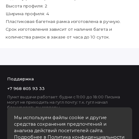
Высота профиля: 2
Ширина профиля: 4
Пластиковая багетная рамка изготовлена в ручную.
Срок изготовления зависит от наличия багета и
количества рамок в заказе от часа до 10 суток.
Поддержка
+7 968 805 93 33
Пункт выдачи работает: будни с 11:00 до 18:00 Письма
могут не приходить на гугл почту: т.к. гугл начал
блокировать ру серверы
Мы используем файлы cookie и другие
средства сохранения предпочтений и
анализа действий посетителей сайта.
Подробнее в
Политика конфиденциальности