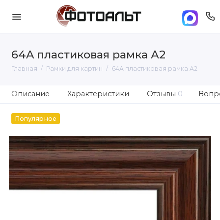
64A пластиковая рамка А2
Главная
Рамки для картин
64A пластиковая рамка А2
Описание
Характеристики
Отзывы
0
Вопро
Популярное