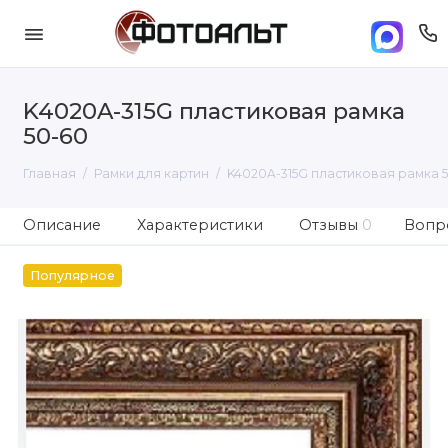
K4020A-315G пластиковая рамка
50-60
Главная
Рамки для картин
K4020A-315G пластиковая рамка 
Описание
Характеристики
Отзывы
0
Вопро
Популярное