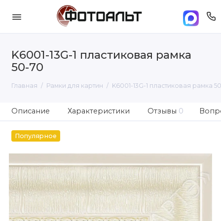
K6001-13G-1 пластиковая рамка
50-70
Главная
Рамки для картин
K6001-13G-1 пластиковая рамка 5
Описание
Характеристики
Отзывы
0
Вопро
Популярное