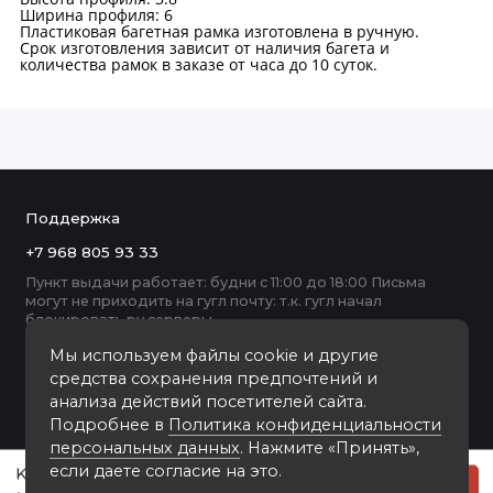
Ширина профиля: 6
Пластиковая багетная рамка изготовлена в ручную.
Срок изготовления зависит от наличия багета и
количества рамок в заказе от часа до 10 суток.
Поддержка
+7 968 805 93 33
Пункт выдачи работает: будни с 11:00 до 18:00 Письма
могут не приходить на гугл почту: т.к. гугл начал
блокировать ру серверы
Мы используем файлы cookie и другие
средства сохранения предпочтений и
анализа действий посетителей сайта.
Подробнее в
Политика конфиденциальности
персональных данных
. Нажмите «Принять»,
если даете согласие на это.
K6001-13G-1 пластиковая рамка 50-70
Купить