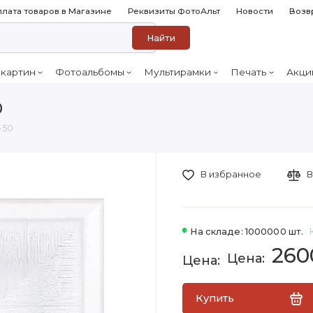
лата товаров в Магазине
Реквизиты ФотоАльт
Новости
Возв
Найти
 картин
Фотоальбомы
Мультирамки
Печать
Акци
0
-50
В избранное
В
На складе: 1000000 шт.
260
Купить