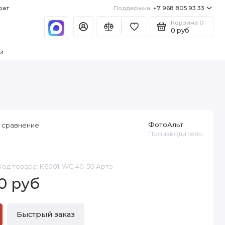
рат
Поддержка
+7 968 805 93 33
Корзина
0
0 руб
и
ФотоАльт
 сравнение
Производитель
Код товара: K6001-WG 40-50 Артэ
0 руб
Быстрый заказ