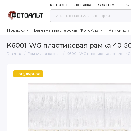
Контакты
Доставка
О ФотоАльт
Оп
Подарки
Багетная мастерская ФотоАльт
Рамки для
K6001-WG пластиковая рамка 40-5
Главная
Рамки для картин
K6001-WG пластиковая рамка 40
Популярное