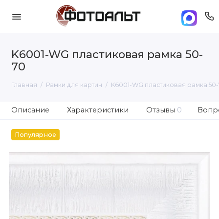
K6001-WG пластиковая рамка 50-
70
Главная
Рамки для картин
K6001-WG пластиковая рамка 50-
Описание
Характеристики
Отзывы
0
Вопро
Популярное