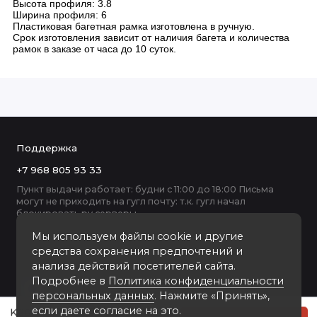
Высота профиля: 3.8
Ширина профиля: 6
Пластиковая багетная рамка изготовлена в ручную.
Срок изготовления зависит от наличия багета и количества
рамок в заказе от часа до 10 суток.
Поддержка
+7 968 805 93 33
Пункт выдачи работает: будни с 11:00 до 18:00 Письма
могут не приходить на гугл почту: т.к. гугл начал
блокировать ру серверы
Мы используем файлы cookie и другие
средства сохранения предпочтений и
анализа действий посетителей сайта.
Подробнее в
Политика конфиденциальности
персональных данных
. Нажмите «Принять»,
если даете согласие на это.
K6001-WG пластиковая рамка 50-70