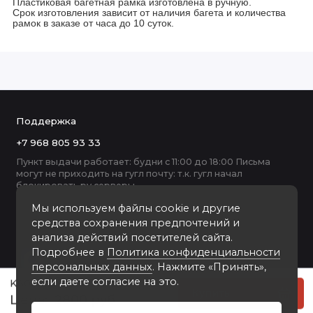
Пластиковая багетная рамка изготовлена в ручную.
Срок изготовления зависит от наличия багета и количества
рамок в заказе от часа до 10 суток.
Поддержка
+7 968 805 93 33
Пункт выдачи работает: будни с 11:00 до 18:00 Письма
могут не приходить на гугл почту: т.к. гугл начал
блокировать ру серверы
Мы используем файлы cookie и другие
средства сохранения предпочтений и
анализа действий посетителей сайта.
Подробнее в
Политика конфиденциальности
персональных данных
. Нажмите «Принять»,
если даете согласие на это.
K6001-WG пластиковая рамка А2
Купить
2800 руб