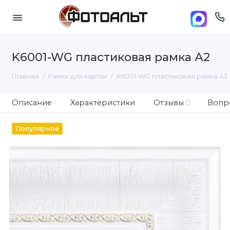
K6001-WG пластиковая рамка А2
Главная
Рамки для картин
K6001-WG пластиковая рамка А2
Описание
Характеристики
Отзывы
0
Вопро
Популярное