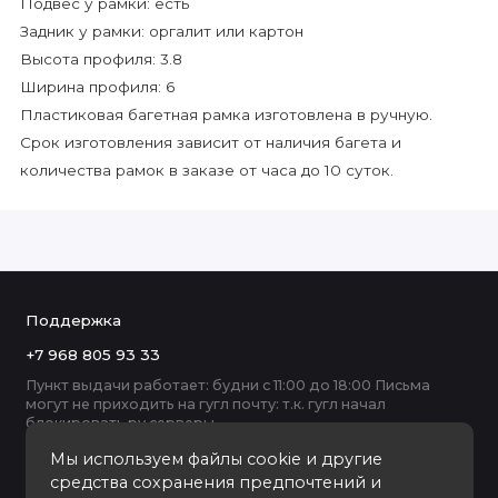
Подвес у рамки: есть
Задник у рамки: оргалит или картон
Высота профиля: 3.8
Ширина профиля: 6
Пластиковая багетная рамка изготовлена в ручную.
Срок изготовления зависит от наличия багета и
количества рамок в заказе от часа до 10 суток.
Поддержка
+7 968 805 93 33
Пункт выдачи работает: будни с 11:00 до 18:00 Письма
могут не приходить на гугл почту: т.к. гугл начал
блокировать ру серверы
Мы используем файлы cookie и другие
средства сохранения предпочтений и