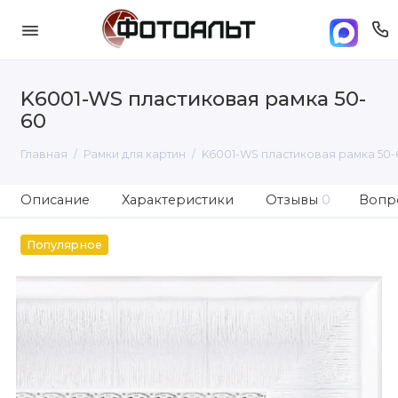
K6001-WS пластиковая рамка 50-
60
Главная
Рамки для картин
K6001-WS пластиковая рамка 50-
Описание
Характеристики
Отзывы
0
Вопро
Популярное