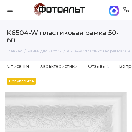
K6504-W пластиковая рамка 50-
60
Главная
Рамки для картин
K6504-W пластиковая рамка 50-6
Описание
Характеристики
Отзывы
0
Вопро
Популярное