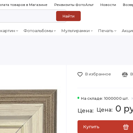
лата товаров в Магазине
Реквизиты ФотоАльт
Новости
Возв
Найти
 картин
Фотоальбомы
Мультирамки
Печать
Акци
В избранное
В
На складе: 1000000 шт.
0 р
Купить