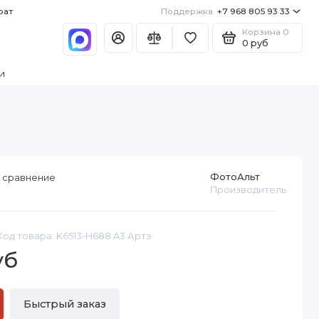
рат
Поддержка
+7 968 805 93 33
Корзина
0
0 руб
и
ФотоАльт
 сравнение
Производитель
Код товара: K6513-H688 A3 Артэ
уб
Быстрый заказ