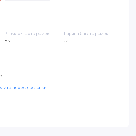
Размеры фото рамок
Ширина багета рамок
A3
6.4
е
дите адрес доставки