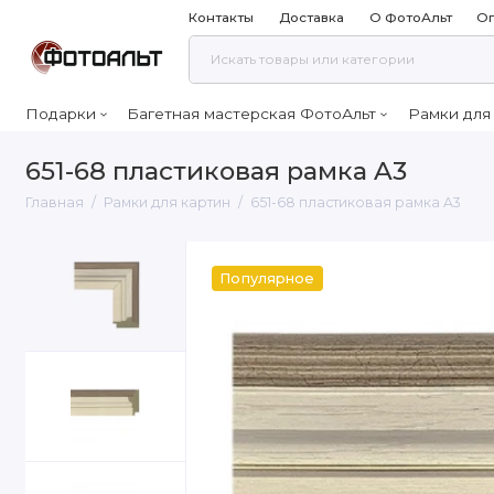
Контакты
Доставка
О ФотоАльт
Оп
Подарки
Багетная мастерская ФотоАльт
Рамки для
651-68 пластиковая рамка A3
Главная
Рамки для картин
651-68 пластиковая рамка A3
Популярное