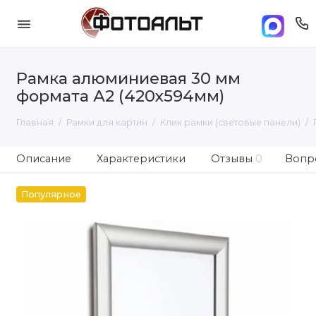
Рамка алюминиевая 30 мм
формата А2 (420х594мм)
Главная
Рамки для картин
Клик рамки (световые панели)
Описание
Характеристики
Отзывы
0
Вопро
Популярное