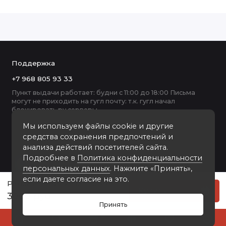
Поддержка
+7 968 805 93 33
Пункт выдачи работает: будни с 11:00 до 18:00 Письма
могут не приходить на гугл почту: т.к. гугл начал
блокировать ру серверы
Мы используем файлы cookie и другие
средства сохранения предпочтений и
анализа действий посетителей сайта.
Подробнее в
Политика конфиденциальности
персональных данных
. Нажмите «Принять»,
если даете согласие на это.
Рамка алюминиевая 30 мм формата А2 (420х594мм)
Купить
3000 руб
Принять
0