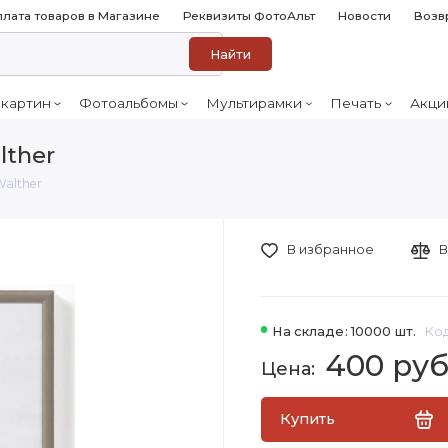
лата товаров в Магазине
Реквизиты ФотоАльт
Новости
Возв
Найти
 картин
Фотоальбомы
Мультирамки
Печать
Акци
lther
Walther
В избранное
В
На складе: 10000 шт.
Код
400 ру
Купить