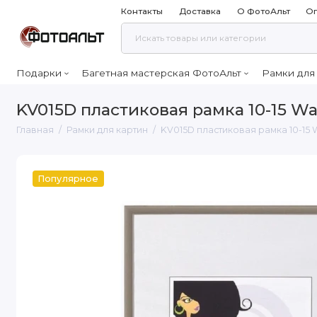
Контакты
Доставка
О ФотоАльт
Оп
Подарки
Багетная мастерская ФотоАльт
Рамки для
KV015D пластиковая рамка 10-15 Wa
Главная
Рамки для картин
KV015D пластиковая рамка 10-15 
Популярное