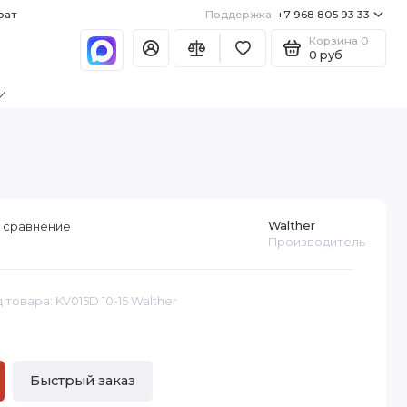
рат
Поддержка
+7 968 805 93 33
Корзина
0
0 руб
и
Walther
 сравнение
Производитель
 товара: KV015D 10-15 Walther
б
Быстрый заказ