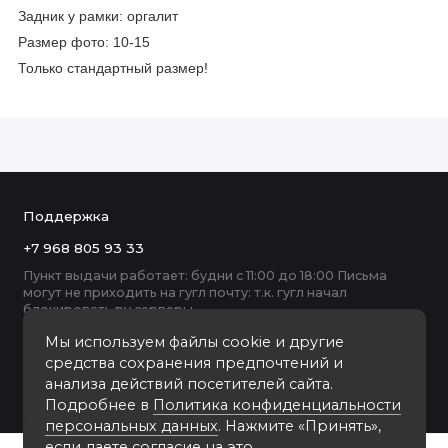
Задник у рамки: оргалит
Размер фото: 10-15
Только стандартный размер!
Поддержка
+7 968 805 93 33
Пункт выдачи работает: будни с 11:00 до 18:00 Письма
могут не приходить на гугл почту: т.к. гугл начал
блокировать ру серверы
Мы используем файлы cookie и другие
средства сохранения предпочтений и
анализа действий посетителей сайта.
Подробнее в
Политика конфиденциальности
персональных данных
. Нажмите «Принять»,
если даете согласие на это.