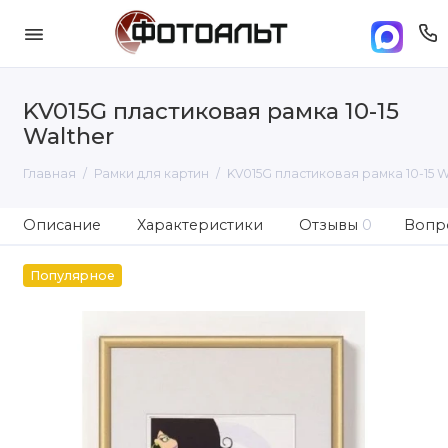
KV015G пластиковая рамка 10-15
Walther
Главная
Рамки для картин
KV015G пластиковая рамка 10-15 W
Описание
Характеристики
Отзывы
0
Вопро
Популярное