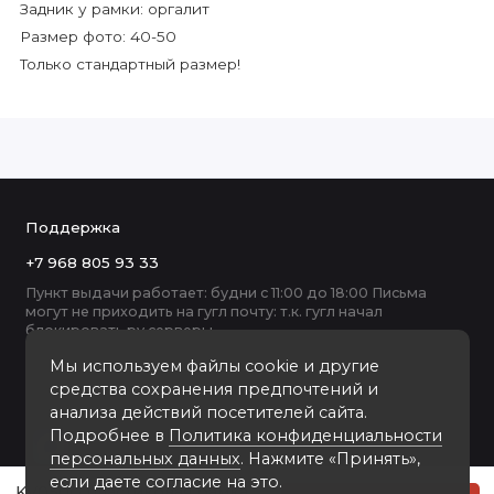
Задник у рамки: оргалит
Размер фото: 40-50
Только стандартный размер!
Поддержка
+7 968 805 93 33
Пункт выдачи работает: будни с 11:00 до 18:00 Письма
могут не приходить на гугл почту: т.к. гугл начал
блокировать ру серверы
Мы используем файлы cookie и другие
средства сохранения предпочтений и
анализа действий посетителей сайта.
Подробнее в
Политика конфиденциальности
персональных данных
. Нажмите «Принять»,
если даете согласие на это.
KV050G пластиковая рамка 40х50