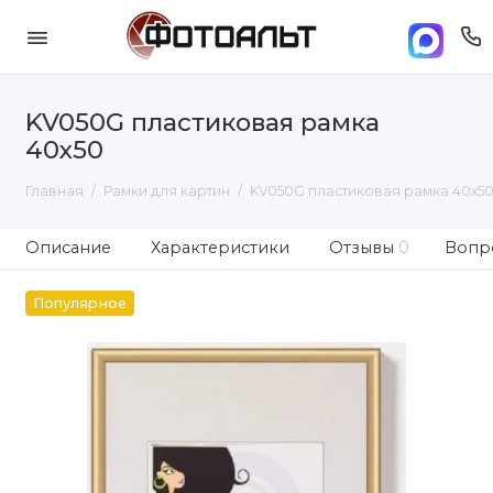
KV050G пластиковая рамка
40х50
Главная
Рамки для картин
KV050G пластиковая рамка 40х5
Описание
Характеристики
Отзывы
0
Вопро
Популярное