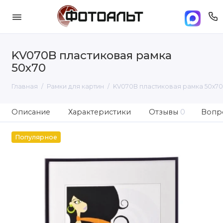
KV070B пластиковая рамка
50х70
Главная
Рамки для картин
KV070B пластиковая рамка 50х70
Описание
Характеристики
Отзывы
0
Вопро
Популярное