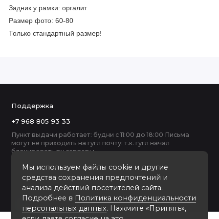
Задник у рамки: оргалит
Размер фото: 60-80
Только стандартный размер!
Поддержка
+7 968 805 93 33
Пункт выдачи работает: будни с 11:00 до 18:00 Письма
могут не приходить на гугл почту: т.к. гугл начал
блокировать ру серверы
Мы используем файлы cookie и другие
средства сохранения предпочтений и
анализа действий посетителей сайта.
Подробнее в
Политика конфиденциальности
персональных данных
. Нажмите «Принять»,
если даете согласие на это.