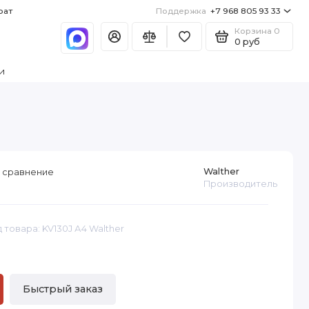
рат
Поддержка
+7 968 805 93 33
Корзина
0
0 руб
и
Walther
 сравнение
Производитель
 товара: KV130J А4 Walther
Быстрый заказ