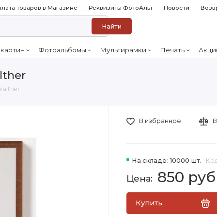
лата товаров в Магазине
Реквизиты ФотоАльт
Новости
Возв
Найти
 картин
Фотоальбомы
Мультирамки
Печать
Акци
lther
Walther
В избранное
В
На складе: 10000 шт.
Код
850 руб
Купить