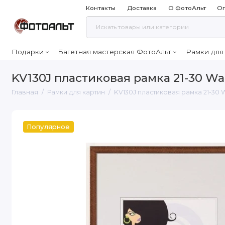
Контакты
Доставка
О ФотоАльт
Оп
Подарки
Багетная мастерская ФотоАльт
Рамки для
KV130J пластиковая рамка 21-30 Wa
Главная
Рамки для картин
KV130J пластиковая рамка 21-30 
Популярное