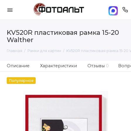
KV520R пластиковая рамка 15-20
Walther
Главная
Рамки для картин
KV520R пластиковая рамка 15-20 W
Описание
Характеристики
Отзывы
0
Вопро
Популярное