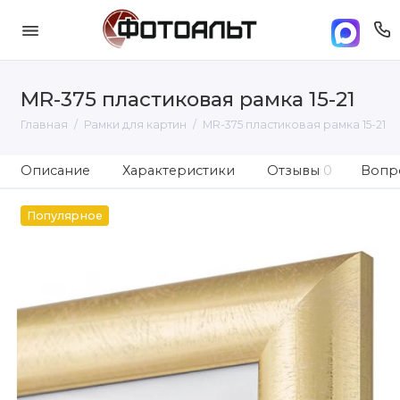
MR-375 пластиковая рамка 15-21
Главная
Рамки для картин
MR-375 пластиковая рамка 15-21
Описание
Характеристики
Отзывы
0
Вопро
Популярное