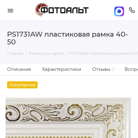
PS1731AW пластиковая рамка 40-
50
Главная
Рамки для картин
PS1731AW пластиковая рамка 40-
Описание
Характеристики
Отзывы
0
Вопро
Популярное