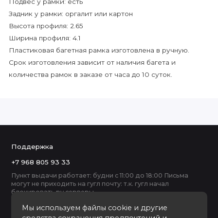
Подвес у рамки: есть
Задник у рамки: оргалит или картон
Высота профиля: 2.65
Ширина профиля: 4.1
Пластиковая багетная рамка изготовлена в ручную.
Срок изготовления зависит от наличия багета и
количества рамок в заказе от часа до 10 суток.
Поддержка
+7 968 805 93 33
Пункт выдачи работает: будни с 11:00 до 18:00 Письма
могут не приходить на гугл почту: т.к. гугл начал
блокировать ру серверы
Мы используем файлы cookie и другие
средства сохранения предпочтений и