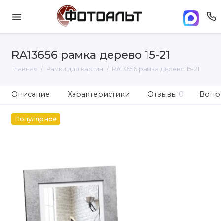
RA13656 рамка дерево 15-21
Главная
Рамки для картин
RA13656 рамка дерево 15-21
Описание
Характеристики
Отзывы
0
Вопро
Популярное