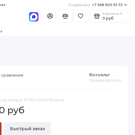
рат
Поддержка
+7 968 805 93 33
Корзина
0
0 руб
и
ФотоАльт
 сравнение
Производитель
Код товара: 107.63.045 А1 Видека
0 руб
Быстрый заказ