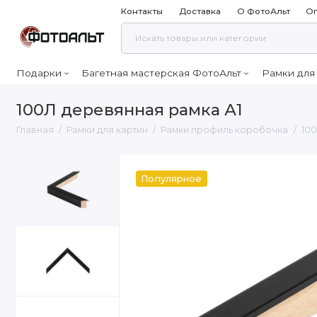
Контакты
Доставка
О ФотоАльт
Оп
Подарки
Багетная мастерская ФотоАльт
Рамки для
100Л деревянная рамка А1
Главная
Рамки для картин
Рамки профиль коробочка
100
Популярное