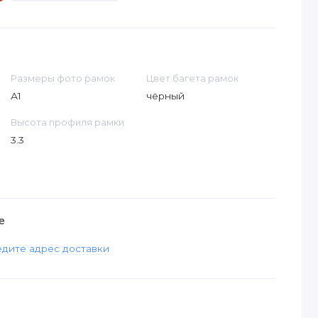
Размеры фото рамок
Цвет багета рамок
А1
чёрный
Высота профиля рамки
3.3
е
дите адрес доставки