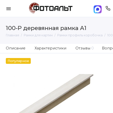
100-Р деревянная рамка А1
Главная
Рамки для картин
Рамки профиль коробочка
100
Описание
Характеристики
Отзывы
0
Вопро
Популярное